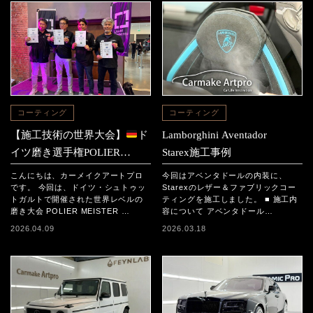
コーティング
コーティング
【施工技術の世界大会】
ド
Lamborghini Aventador
イツ磨き選手権POLIER
Starex施工事例
MEISTER SCHAFT2025に参
こんにちは、カーメイクアートプロ
今回はアベンタドールの内装に、
加｜日本チームの結果と現地
です。 今回は、ドイツ・シュトゥッ
Starexのレザー＆ファブリックコー
トガルトで開催された世界レベルの
ティングを施工しました。 ■ 施工内
レポート
磨き大会 POLIER MEISTER …
容について アベンタドール…
2026.04.09
2026.03.18