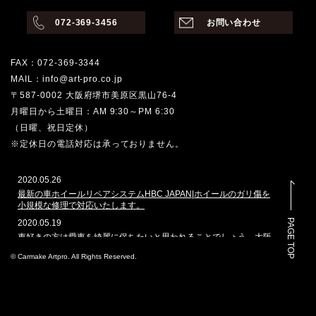
072-369-3456
お問い合わせ
FAX：072-369-3344
MAIL：info@art-pro.co.jp
〒587-0002 大阪府堺市美原区黒山76-4
月曜日から土曜日：AM 9:30～PM 6:30
（日曜、祝日定休）
※定休日の電話対応は承っておりません。
2020.05.26
最新の車ホイールリペアシステムHBC JAPAN|ホイールのガリ傷を
小規模な修理で対応いたします。
PAGE TOP
2020.05.19
車好きの方は愛車を綺麗に保ちたいと思われることでしょう。大阪
堺市でその願いを叶えてくれるのはどこでしょうか。カーメイクア
© Carmake Artpro. All Rights Reserved.
ートプロは、ガラスコーティングや車磨きのプロショップとして、
数多くの車を扱ってきた実績があります。本ホームページでは、当
社で施工した自動車のコーティングを多く掲載しております。その
実績と自慢の技を是非ご覧ください。
2020.3.4