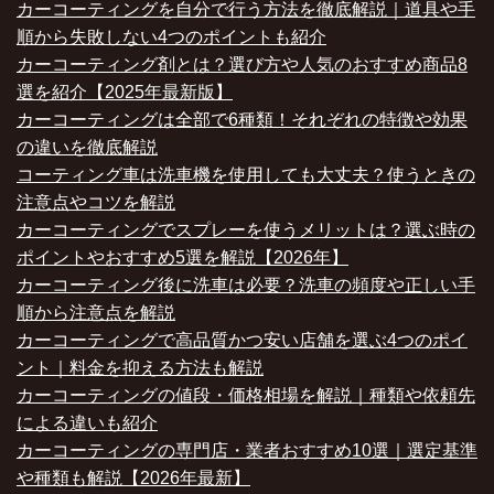
カーコーティングを自分で行う方法を徹底解説｜道具や手
順から失敗しない4つのポイントも紹介
カーコーティング剤とは？選び方や人気のおすすめ商品8
選を紹介【2025年最新版】
カーコーティングは全部で6種類！それぞれの特徴や効果
の違いを徹底解説
コーティング車は洗車機を使用しても大丈夫？使うときの
注意点やコツを解説
カーコーティングでスプレーを使うメリットは？選ぶ時の
ポイントやおすすめ5選を解説【2026年】
カーコーティング後に洗車は必要？洗車の頻度や正しい手
順から注意点を解説
カーコーティングで高品質かつ安い店舗を選ぶ4つのポイ
ント｜料金を抑える方法も解説
カーコーティングの値段・価格相場を解説｜種類や依頼先
による違いも紹介
カーコーティングの専門店・業者おすすめ10選｜選定基準
や種類も解説【2026年最新】