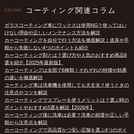
コーティング関連コラム
COLUMN
ガラスコーティング車にワックスは使用NG？使ってはい
けない理由や正しいメンテナンス方法を解説
カーコーティングを自分で行う方法を徹底解説｜道具や手
順から失敗しない4つのポイントも紹介
カーコーティング剤とは？選び方や人気のおすすめ商品8
選を紹介【2025年最新版】
カーコーティングは全部で6種類！それぞれの特徴や効果
の違いを徹底解説
コーティング車は洗車機を使用しても大丈夫？使うときの
注意点やコツを解説
カーコーティングでスプレーを使うメリットは？選ぶ時の
ポイントやおすすめ5選を解説【2026年】
カーコーティング後に洗車は必要？洗車の頻度や正しい手
順から注意点を解説
カーコーティングで高品質かつ安い店舗を選ぶ4つのポイ