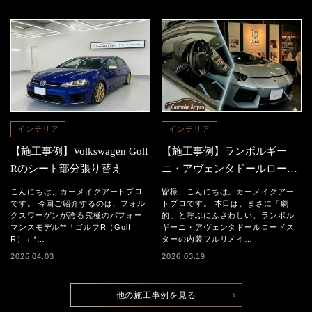
インテリア
インテリア
【施工事例】Volkswagen Golf
【施工事例】ランボルギー
Rのシート部分張り替え
ニ・アヴェンタドールロード
スター 「内装フルリメイ
こんにちは、カーメイクアートプロ
皆様、こんにちは。カーメイクアー
ク」
です。 今回ご紹介するのは、フォル
トプロです。 本日は、まさに「劇
クスワーゲンが誇る究極のパフォー
的」と呼ぶにふさわしい、ランボル
マンスモデル**「ゴルフR（Golf
ギーニ・アヴェンタドールロードス
R）」*…
ターの内装フルリメイ…
2026.04.03
2026.03.19
他の施工事例を見る