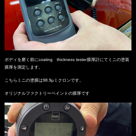
ボディを磨く前に
coating
thickness tester
膜厚計にてミニの塗装
膜厚を測定します。
こちらミニの塗膜は
98.9μ
ミクロンです。
オリジナルファクトリーペイントの膜厚です