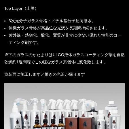
Top Layer
（上層）
3
次元分子ガラス骨格・メチル基分子配向撥水。
無機ガラス骨格が高品位な光沢を長期間持続させます。
紫外線・熱劣化、酸化、変質が非常に少ない優れた性能のコー
ティング剤です。
※
下のガラスのかたまりは
ULGO
液体ガラスコーティング剤を自然
乾燥約
1
週間程でこの様なガラス系個体に変化致します。
塗装面に施工しますと驚きの光沢が蘇ります