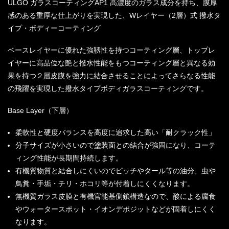
ULGO
ガラスコーティング
AP1
高濃度のガラス成分を持ち、膜厚
感のある重厚な仕上がりを実現した、
W
レイヤー（
2
層）式
撥水タ
イプ・ボディーコーティング
ベースレイヤーに優れた強靱性を持つコーティング層、トップレ
イヤーに高品位な艶と撥水性能をもつコーティング層と異なる効
果を持つ２層皮膜を強力に結合させることによってさらなる性能
の飛躍を実現した撥水タイプボディガラスコーティングです。
Base Layer
（下層）
柔軟性と硬度バランスを高度に追求した高い「耐クラック性」
分子サイズが小さいので塗装面との結合が強固になり、コーテ
ィング性能が長期間持続します。
有機質物質と結合しにくいのでピッチやタール等の油分、虫や
鳥糞・手垢・チリ・ホコリ等が付着しにくくなります。
無機質ガラス皮膜と有機官能基側鎖構造なので、酸による腐食
やウォータースポット・イオンデポジットなどが固着しにくく
なります。