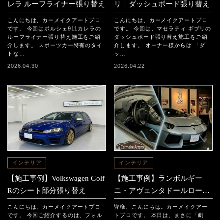
レラ ルーフライナー張り替え
リ｜ダッシュボード張り替え
こんにちは、カーメイクアートプロ
こんにちは、カーメイクアートプロ
です。 今回はポルシェ911カレラの
です。 今回は、マセラティ ギブリの
ルーフライナー張り替え施工をご紹
ダッシュボード張り替え施工をご紹
介します。 スポーツカー特有のタイ
介します。 オーナー様からは 「ダ
トな…
ッ…
2026.04.30
2026.04.22
インテリア
インテリア
【施工事例】Volkswagen Golf
【施工事例】ランボルギー
Rのシート部分張り替え
ニ・アヴェンタドールロード
スター 「内装フルリメイ
こんにちは、カーメイクアートプロ
皆様、こんにちは。カーメイクアー
ク」
です。 今回ご紹介するのは、フォル
トプロです。 本日は、まさに「劇